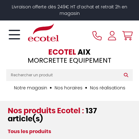
Panneau de gestion des cookies
Livraison offerte dès 249€ HT d’achat et retrait 2h en
magasin
ECOTEL
AIX
MORCRETTE EQUIPEMENT
Notre magasin
Nos horaires
Nos réalisations
Nos produits Ecotel :
137
article(s)
Tous les produits